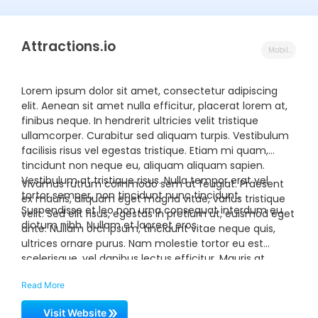
Attractions.io
Mobile Innovation Partner
Lorem ipsum dolor sit amet, consectetur adipiscing
elit. Aenean sit amet nulla efficitur, placerat lorem at,
finibus neque. In hendrerit ultricies velit tristique
ullamcorper. Curabitur sed aliquam turpis. Vestibulum
facilisis risus vel egestas tristique. Etiam mi quam,
tincidunt non neque eu, aliquam aliquam sapien.
Vestibulum at tristique risus. Nulla tempor erat vel
Vivamus rutrum commodo sem at feugiat. Praesent
tortor semper, non tincidunt nunc tincidunt.
ex mauris, aliquam eget magna vitae, varius tristique
Suspendisse et leo non urna consequat interdum eu
velit. Sed elit risus, egestas in pretium ut, euismod eget
dictum nibh. Nullam et laoreet eros.
ante. Nullam orci ipsum, tincidunt vitae neque quis,
ultrices ornare purus. Nam molestie tortor eu est
scelerisque, vel dapibus lectus efficitur. Mauris at
pulvinar massa. Aliquam volutpat orci a eros pulvinar,
Read More
eu vehicula nisl molestie. Phasellus pulvinar, ante sed
lobortis eleifend, nunc arcu efficitur lectus, sed
Visit Website