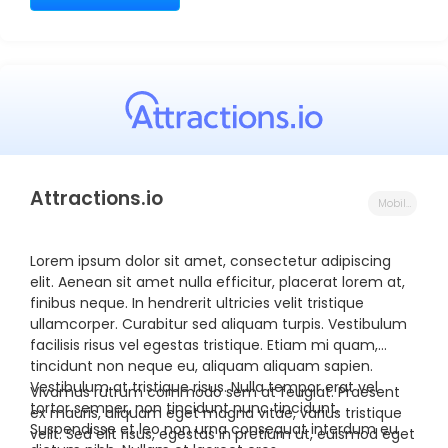
rhoncus elit sapien at nulla. Ut iaculis nulla velit, ut
facilisis mauris dictum in. Aliquam facilisis ex sed quam
viverra, vel vestibulum diam condimentum. Aenean
gravida faucibus mi ac laoreet. Nam nulla magna,
tempus vitae ultricies in, volutpat quis libero. Praesent
ac ornare metus. Donec ut vestibulum velit. Nam
consectetur vehicula hendrerit.
Attractions.io
Mobile Innovation Partner
Lorem ipsum dolor sit amet, consectetur adipiscing
elit. Aenean sit amet nulla efficitur, placerat lorem at,
finibus neque. In hendrerit ultricies velit tristique
ullamcorper. Curabitur sed aliquam turpis. Vestibulum
facilisis risus vel egestas tristique. Etiam mi quam,
tincidunt non neque eu, aliquam aliquam sapien.
Vestibulum at tristique risus. Nulla tempor erat vel
Vivamus rutrum commodo sem at feugiat. Praesent
tortor semper, non tincidunt nunc tincidunt.
ex mauris, aliquam eget magna vitae, varius tristique
Suspendisse et leo non urna consequat interdum eu
velit. Sed elit risus, egestas in pretium ut, euismod eget