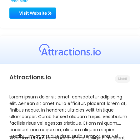
Read More
eu vehicula nisl molestie. Phasellus pulvinar, ante sed
lobortis eleifend, nunc arcu efficitur lectus, sed
Visit Website
rhoncus elit sapien at nulla. Ut iaculis nulla velit, ut
facilisis mauris dictum in. Aliquam facilisis ex sed quam
viverra, vel vestibulum diam condimentum. Aenean
gravida faucibus mi ac laoreet. Nam nulla magna,
tempus vitae ultricies in, volutpat quis libero. Praesent
ac ornare metus. Donec ut vestibulum velit. Nam
consectetur vehicula hendrerit.
Attractions.io
Mobile Innovation Partner
Lorem ipsum dolor sit amet, consectetur adipiscing
elit. Aenean sit amet nulla efficitur, placerat lorem at,
finibus neque. In hendrerit ultricies velit tristique
ullamcorper. Curabitur sed aliquam turpis. Vestibulum
facilisis risus vel egestas tristique. Etiam mi quam,
tincidunt non neque eu, aliquam aliquam sapien.
Vestibulum at tristique risus. Nulla tempor erat vel
Vivamus rutrum commodo sem at feugiat. Praesent