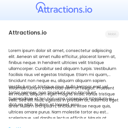
Attractions.io
Mobile Innovation Partner
Lorem ipsum dolor sit amet, consectetur adipiscing
elit. Aenean sit amet nulla efficitur, placerat lorem at,
finibus neque. In hendrerit ultricies velit tristique
ullamcorper. Curabitur sed aliquam turpis. Vestibulum
facilisis risus vel egestas tristique. Etiam mi quam,
tincidunt non neque eu, aliquam aliquam sapien.
Vestibulum at tristique risus. Nulla tempor erat vel
Vivamus rutrum commodo sem at feugiat. Praesent
tortor semper, non tincidunt nunc tincidunt.
ex mauris, aliquam eget magna vitae, varius tristique
Suspendisse et leo non urna consequat interdum eu
velit. Sed elit risus, egestas in pretium ut, euismod eget
dictum nibh. Nullam et laoreet eros.
ante. Nullam orci ipsum, tincidunt vitae neque quis,
ultrices ornare purus. Nam molestie tortor eu est
scelerisque, vel dapibus lectus efficitur. Mauris at
pulvinar massa. Aliquam volutpat orci a eros pulvinar,